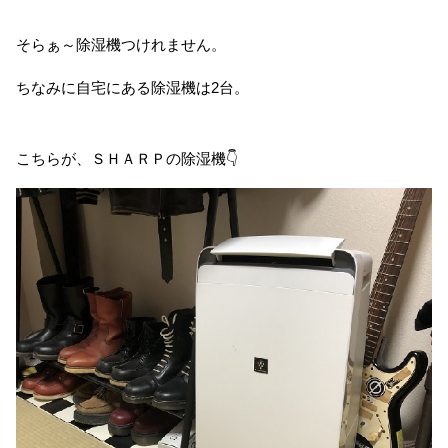
そらぁ～除湿機つけれません。
ちなみに自宅にある除湿機は2台。
こちらが、ＳＨＡＲＰの除湿機👇