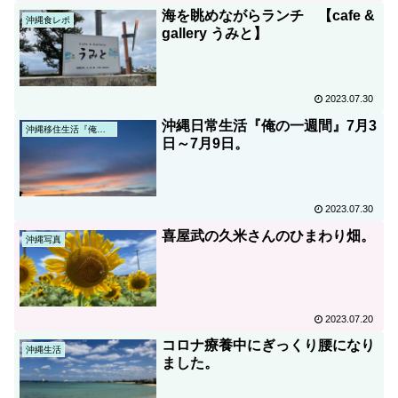
海を眺めながらランチ 【cafe &
沖縄食レポ
gallery うみと】
2023.07.30
沖縄日常生活『俺の一週間』7月3
沖縄移住生活『俺の日常』
日～7月9日。
2023.07.30
喜屋武の久米さんのひまわり畑。
沖縄写真
2023.07.20
コロナ療養中にぎっくり腰になり
沖縄生活
ました。