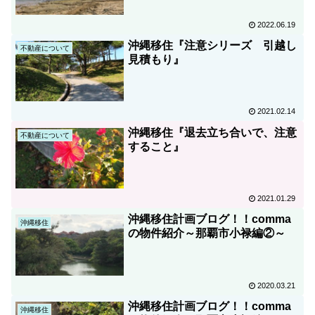
2022.06.19
沖縄移住『注意シリーズ 引越し
不動産について
見積もり』
2021.02.14
沖縄移住『退去立ち合いで、注意
不動産について
すること』
2021.01.29
沖縄移住計画ブログ！！comma
沖縄移住
の物件紹介～那覇市小禄編②～
2020.03.21
沖縄移住計画ブログ！！comma
沖縄移住