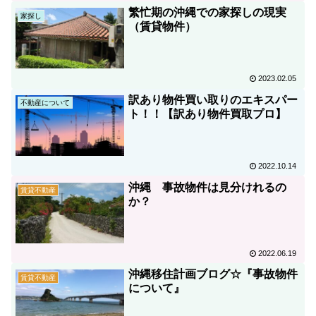
繁忙期の沖縄での家探しの現実
家探し
（賃貸物件）
2023.02.05
訳あり物件買い取りのエキスパー
不動産について
ト！！【訳あり物件買取プロ】
2022.10.14
沖縄 事故物件は見分けれるの
賃貸不動産
か？
2022.06.19
沖縄移住計画ブログ☆『事故物件
賃貸不動産
について』