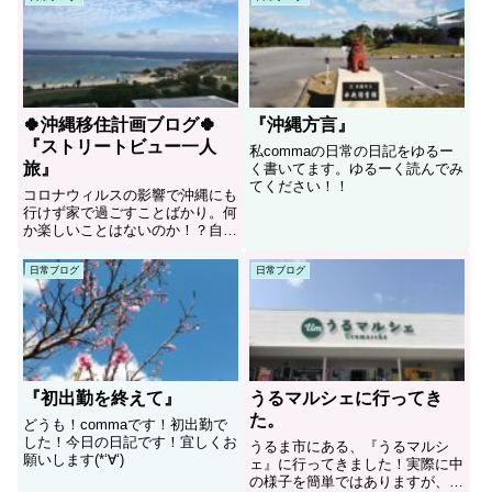
🍀沖縄移住計画ブログ🍀
『沖縄方言』
『ストリートビュー一人
私commaの日常の日記をゆるー
旅』
く書いてます。ゆるーく読んでみ
てください！！
コロナウィルスの影響で沖縄にも
行けず家で過ごすことばかり。何
か楽しいことはないのか！？自問
自答した結果！！そうかあの手が
あったか！！！！本当にGoogle
日常ブログ
日常ブログ
さんには感謝しかないですね！！
『初出勤を終えて』
うるマルシェに行ってき
た。
どうも！commaです！初出勤で
した！今日の日記です！宜しくお
うるま市にある、『うるマルシ
願いします(*‘∀‘)
ェ』に行ってきました！実際に中
の様子を簡単ではありますが、お