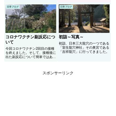
伝えしております！！
日常ブログ
日常ブログ
コロナワクチン副反応につ
初詣～写真～
いて
初詣、日本三大龍穴の一つである
「室生龍穴神社」その奥宮である
今回コロナワクチン2回目の接種
「吉祥龍穴」に行ってきました。
を終えました。そして、接種後に
出た副反応について簡単ではあり
ますが書いてみました。皆様のお
役に立てれば幸いです。
スポンサーリンク