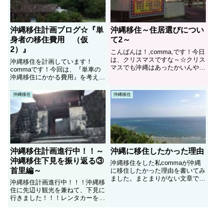
沖縄移住計画ブログ☆『単
沖縄移住～住居選びについ
身者の移住費用 （仮
て2～
2）』
こんばんは！,comma,です！今日
は、クリスマスですな～☆クリス
沖縄移住を計画しています！
マスでも沖縄はあったかいんやろ
commaです！今回は、『単車の
な～☀ってことで、本日も沖縄移
沖縄移住にかかる費用』を考えて
住を目指している元不動産屋+宅
みました。私commaが考えてい
建取引士の,comma,が不動産につ
る費用をまとめてみました！引越
沖縄移住
沖縄移住
いて話をしていきたいと思いま
し代、車の輸送代、賃貸契約初期
す！前回は、どのサイ...
費用、電化製品購入費用など参考
になれば幸いです！
沖縄移住計画進行中！！～
沖縄に移住したかった理由
沖縄移住下見を振り返る③
沖縄移住をした私commaが沖縄
首里編～
に移住したかった理由を書いてみ
ました。まとまりがない文章です
沖縄移住計画進行中！！！沖縄移
が、沖縄が好きだ！！！って気持
住に先辺り観光を兼ねて、下見に
ちが伝わってもらえればと思いま
行きました！！！レンタカーを返
す！！
却した沖縄4日目！プレッシャー
から解放され、ゆいレールを使っ