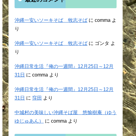
沖縄一安いソーキそば 牧志そば
に
comma
よ
り
沖縄一安いソーキそば 牧志そば
に
ゴンタ
よ
り
沖縄日常生活『俺の一週間』12月25日～12月
31日
に
comma
より
沖縄日常生活『俺の一週間』12月25日～12月
31日
に
窪田
より
中城村の美味しい沖縄そば屋 悠愉樹庵（ゆう
ゆじゅあん）
に
comma
より