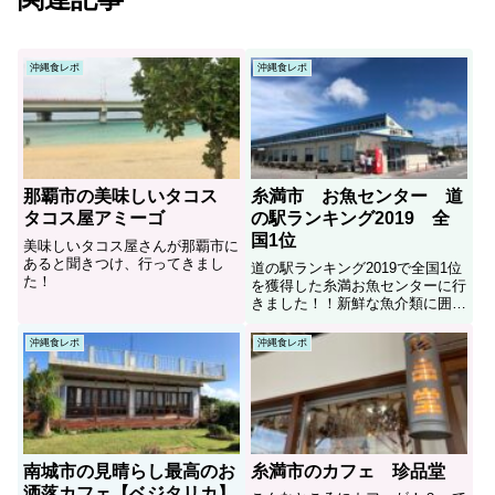
沖縄食レポ
沖縄食レポ
那覇市の美味しいタコス
糸満市 お魚センター 道
タコス屋アミーゴ
の駅ランキング2019 全
国1位
美味しいタコス屋さんが那覇市に
あると聞きつけ、行ってきまし
道の駅ランキング2019で全国1位
た！
を獲得した糸満お魚センターに行
きました！！新鮮な魚介類に囲ま
れ、その場で食事もできる！！糸
満市の癒しのスポット！！！
沖縄食レポ
沖縄食レポ
南城市の見晴らし最高のお
糸満市のカフェ 珍品堂
洒落カフェ【ベジタリカ】