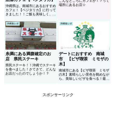
こんなところにカフェが！？って
場所にあるお店☆
沖縄県は、南城市にあるおすすめ
カフェ！【ベジタリカ】に行って
きました！！ご飯も美味しく、眺
望、雰囲気抜群！！デート、女子
会などにもおすすめのお店でした
沖縄食レポ
沖縄食レポ
(^-^)
糸満にある満腹確定のお
デートにおすすめ 南城
店 県民ステーキ
市 【ピザ喫茶 ミモザの
木】
県民ステーキ！！沖縄でステーキ
を食べました！さてさて、どんな
南城市にある【ピザ喫茶 ミモザ
お店だったのでしょうか！？
の木】素晴らしい景色を眺めなが
ら、美味しいピザを食べる！最高
です！デートにいかがでしょう
か！？
スポンサーリンク