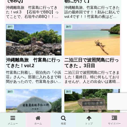
でBBQ】
朝にかけて】
沖縄離島旅 竹富島に行ってき
沖縄離島旅、竹富島に行ってきた
た！vol.3 【石垣牛でBBQ】っ
話の最終回です！！刻みに刻んで
てことで、石垣牛のBBQ！！夏
vol.4です！！竹富島の夜はどん
の風物詩！！それがBBQ！！人
な感じだったのか！？無事に朝を
生初の石垣牛と対面した時、感動
迎えれたのか！？
旅行
旅行
が生まれました。
沖縄離島旅 竹富島に行っ
二泊三日で波照間島に行っ
てきた！vol.2
てきた 。3日目
竹富島に到着し、宿泊先の『小浜
二泊三日で波照間島に行ってきま
荘』さんへ。部屋に入れるまで時
した！最終日。特に何もしており
間があったので、竹富島を歩いて
ませんが、人との出会いは素晴ら
みました。
しかった☆
旅行
旅行
メニュー
ホーム
検索
トップ
サイドバー
二泊三日で波照間島に行っ
二泊三日で波照間島に行っ