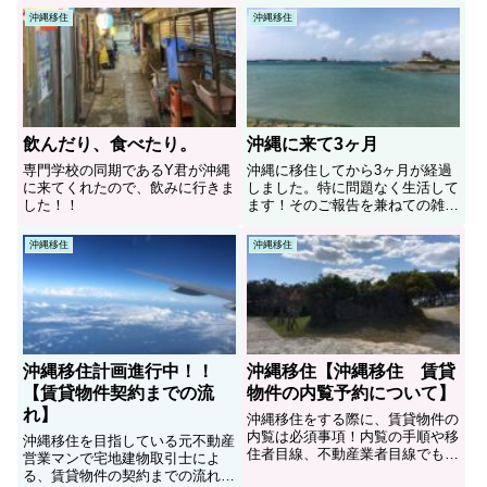
沖縄移住
沖縄移住
飲んだり、食べたり。
沖縄に来て3ヶ月
専門学校の同期であるY君が沖縄
沖縄に移住してから3ヶ月が経過
に来てくれたので、飲みに行きま
しました。特に問題なく生活して
した！！
ます！そのご報告を兼ねての雑談
です。
沖縄移住
沖縄移住
沖縄移住計画進行中！！
沖縄移住【沖縄移住 賃貸
【賃貸物件契約までの流
物件の内覧予約について】
れ】
沖縄移住をする際に、賃貸物件の
内覧は必須事項！内覧の手順や移
沖縄移住を目指している元不動産
住者目線、不動産業者目線でも
営業マンで宅地建物取引士によ
色々、書いてみました！
る、賃貸物件の契約までの流れを