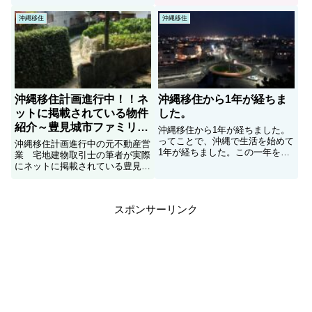
書きました。
沖縄移住
沖縄移住
沖縄移住計画進行中！！ネ
沖縄移住から1年が経ちま
ットに掲載されている物件
した。
紹介～豊見城市ファミリー
沖縄移住から1年が経ちました。
物件編～
ってことで、沖縄で生活を始めて
沖縄移住計画進行中の元不動産営
1年が経ちました。この一年をざ
業 宅地建物取引士の筆者が実際
っくりと写真で振り返っていきた
にネットに掲載されている豊見城
いと思います！！！
市内の物件について紹介していま
す。部屋探しの参考にしていただ
ければと思います。
スポンサーリンク