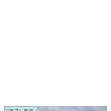
沖縄移住生活『俺の日常』