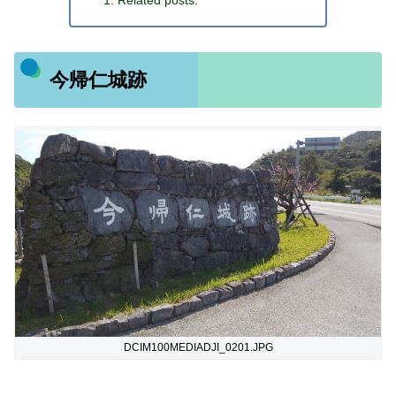
Related posts:
今帰仁城跡
DCIM100MEDIADJI_0201.JPG