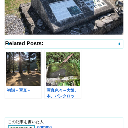
Related Posts:
初詣～写真～
写真色々～大阪、
本、パンクロッ
ク、おもしろ、沖
縄など～
この記事を書いた人
comma