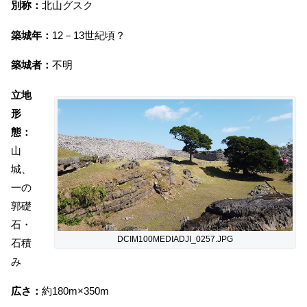
別称：
北山グスク
築城年：
12－13世紀頃？
築城者：
不明
立地
形
態：
山
城、
一の
郭礎
石・
DCIM100MEDIADJI_0257.JPG
石積
み
広さ：
約180m×350m