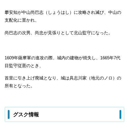
攀安知が中山尚巴志（しょうはし）に攻略され滅び、中山の
支配化に置かれ、
尚巴志の次男、尚忠が見張りとして北山監守になった。
1609年薩摩軍の進攻の際、城内の建物が焼失し、1665年7代
目監守従憲のとき、
首里に引き上げ廃城となり、城は具志川家（地元のノロ）の
所有となった。
グスク情報