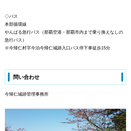
◇バス
本部循環線
やんばる急行バス（那覇空港・那覇市内まで乗り換えなしの
急行バス）
※今帰仁村字今泊今帰仁城跡入口バス停下車徒歩15分
問い合わせ
今帰仁城跡管理事務所