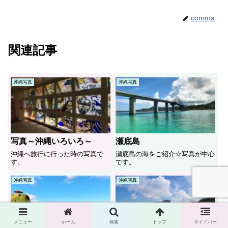
comma
関連記事
沖縄写真
沖縄写真
写真～沖縄いろいろ～
瀬底島
沖縄へ旅行に行った時の写真で
瀬底島の海をご紹介☆写真が中心
す。
です。
沖縄写真
沖縄写真
メニュー
ホーム
検索
トップ
サイドバー